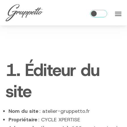
menu
brightness_1
1. Éditeur du
site
Nom du site
: atelier-gruppetto.fr
Propriétaire
: CYCLE XPERTISE